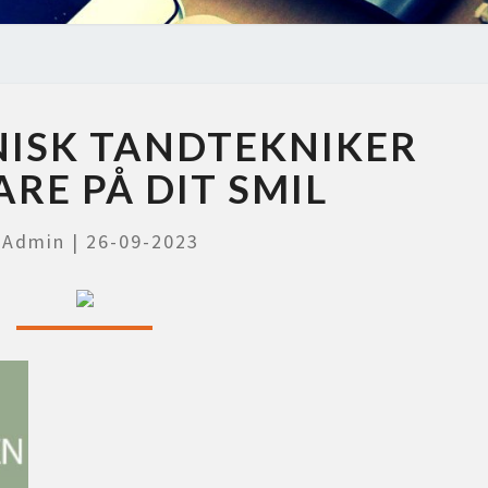
LAD
NISK TANDTEKNIKER
EN
KLINISK
ARE PÅ DIT SMIL
TANDTEKNIKER
TAGE
y
Admin
|
26-09-2023
VARE
PÅ
DIT
SMIL