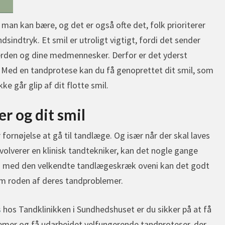
 man kan bære, og det er også ofte det, folk prioriterer
dsindtryk. Et smil er utroligt vigtigt, fordi det sender
mverden og dine medmennesker. Derfor er det yderst
r. Med en tandprotese kan du få genoprettet dit smil, som
ke går glip af dit flotte smil.
er og dit smil
fornøjelse at gå til tandlæge. Og især når der skal laves
olverer en klinisk tandtekniker, kan det nogle gange
å med den velkendte tandlægeskræk oveni kan det godt
om roden af deres tandproblemer.
s
hos Tandklinikken i Sundhedshuset er du sikker på at få
lemer og få udarbejdet velfungerende tandproteser, der