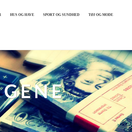
R
HUS OG HAVE
SPORT OG SUNDHED
TØJ OG MODE
NGENE