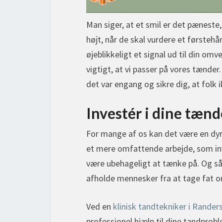
Man siger, at et smil er det pæneste,
højt, når de skal vurdere et førstehån
øjeblikkeligt et signal ud til din o
vigtigt, at vi passer på vores tænde
det var engang og sikre dig, at folk ik
Investér i dine tænd
For mange af os kan det være en dyr 
et mere omfattende arbejde, som inv
være ubehageligt at tænke på. Og s
afholde mennesker fra at tage fat 
Ved en
klinisk tandtekniker i Rander
professionel hjælp til dine tandprob