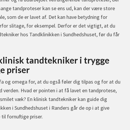
 mange tandproteser kan se ens ud, kan der være store
le, som de er lavet af. Det kan have betydning for
r slitage, for eksempel. Derfor er det vigtigt, at du
dtekniker hos Tandklinikken i Sundhedshuset, før du får
linisk tandtekniker i trygge
e priser
fa og omega for, at du også føler dig tilpas og for at du
d verden. Hvad er pointen i at få lavet en tandprotese,
milet væk? En klinisk tandtekniker kan guide dig
kken i Sundhedshuset i Randers går de op i at give
l fornuftige priser.