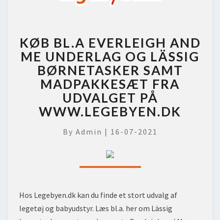
KØB
KØB BL.A EVERLEIGH AND
BL.A
EVERLEIGH
ME UNDERLAG OG LÄSSIG
AND
BØRNETASKER SAMT
ME
MADPAKKESÆT FRA
UNDERLAG
UDVALGET PÅ
OG
LÄSSIG
WWW.LEGEBYEN.DK
BØRNETASKER
SAMT
By
Admin
|
16-07-2021
MADPAKKESÆT
FRA
UDVALGET
PÅ
WWW.LEGEBYEN.DK
Hos Legebyen.dk kan du finde et stort udvalg af
legetøj og babyudstyr. Læs bl.a. her om Lässig