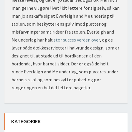
første leveår, og det er jo sådan set også ok. Men hvis
man gerne vil gøre livet lidt lettere for sig selv, så kan
man jo anskaffe sig et Everleigh and Me underlag til
stolen, som beskytter ens gulv imod pletter og
misfarvninger samt ridser fra stolen. Everleigh and
Me underlag har haft
stor succes verden over
, og de
laver både dækkeservietter i halvrunde design, som er
designet til at støde ud til bordkanten af den
bordende, hvor barnet sidder. Der er også de helt
runde Everleigh and Me underlag, som placeres under
barnets stol og som beskytter gulvet og gør
rengøringen en hel del lettere bagefter.
Post
KATEGORIER
navigation