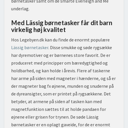
børnetasker samt om de smarte Everleigh and Me
underlag.
Med Lässig børnetasker får dit barn
virkelig høj kvalitet
Hos Legebyen.dk kan du finde de enormt populære
Lässig børnetasker
. Disse smukke og søde rygsække
har dyremotiver og er børnenes store favorit. De er
produceret med principper om bæredygtighed og
holdbarhed, og kan holde i årevis. Flere af taskerne
har arme på siden med magneter i hænderne, og så er
der magneter bag fx øjnene, munden og snuderne på
de dyreansigter, som er printet på rygsækkene. Det
betyder, at armene på siden af tasken kan med
magnetfunktion sættes til at holde pandaen for
øjnene eller grisen for trynen. De søde Lässig
børnetasker er en oplagt gaveide, for de er enormt