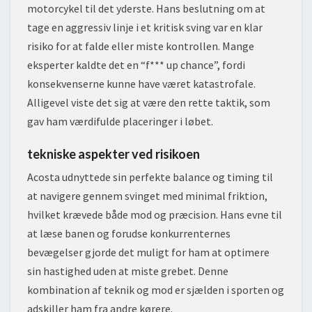
motorcykel til det yderste. Hans beslutning om at
tage en aggressiv linje i et kritisk sving var en klar
risiko for at falde eller miste kontrollen. Mange
eksperter kaldte det en “f*** up chance”, fordi
konsekvenserne kunne have været katastrofale.
Alligevel viste det sig at være den rette taktik, som
gav ham værdifulde placeringer i løbet.
tekniske aspekter ved risikoen
Acosta udnyttede sin perfekte balance og timing til
at navigere gennem svinget med minimal friktion,
hvilket krævede både mod og præcision. Hans evne til
at læse banen og forudse konkurrenternes
bevægelser gjorde det muligt for ham at optimere
sin hastighed uden at miste grebet. Denne
kombination af teknik og mod er sjælden i sporten og
adskiller ham fra andre kørere.