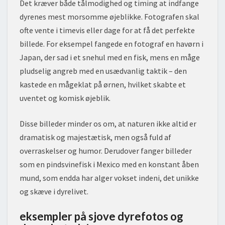
Det kræver både tålmodighed og timing at indfange
dyrenes mest morsomme øjeblikke. Fotografen skal
ofte vente i timevis eller dage for at få det perfekte
billede. For eksempel fangede en fotograf en havørn i
Japan, der sad i et snehul med en fisk, mens en måge
pludselig angreb med en usædvanlig taktik – den
kastede en mågeklat på ørnen, hvilket skabte et
uventet og komisk øjeblik.
Disse billeder minder os om, at naturen ikke altid er
dramatisk og majestætisk, men også fuld af
overraskelser og humor. Derudover fanger billeder
som en pindsvinefisk i Mexico med en konstant åben
mund, som endda har alger vokset indeni, det unikke
og skæve i dyrelivet.
eksempler på sjove dyrefotos og