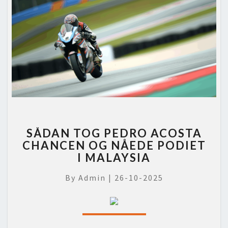
SÅDAN
SÅDAN TOG PEDRO ACOSTA
TOG
CHANCEN OG NÅEDE PODIET
PEDRO
I MALAYSIA
ACOSTA
CHANCEN
By
Admin
|
26-10-2025
OG
NÅEDE
PODIET
I
MALAYSIA