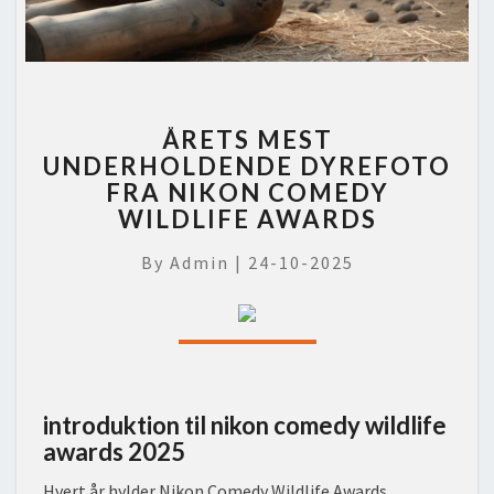
ÅRETS
ÅRETS MEST
MEST
UNDERHOLDENDE DYREFOTO
UNDERHOLDENDE
FRA NIKON COMEDY
DYREFOTO
FRA
WILDLIFE AWARDS
NIKON
COMEDY
By
Admin
|
24-10-2025
WILDLIFE
AWARDS
introduktion til nikon comedy wildlife
awards 2025
Hvert år hylder Nikon Comedy Wildlife Awards