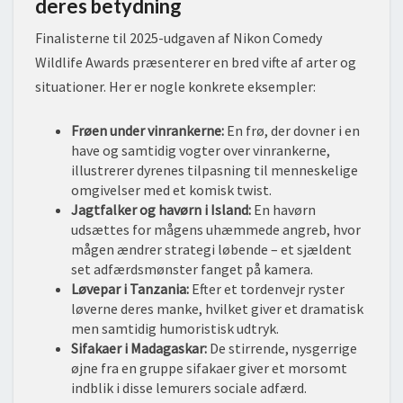
deres betydning
Finalisterne til 2025-udgaven af Nikon Comedy
Wildlife Awards præsenterer en bred vifte af arter og
situationer. Her er nogle konkrete eksempler:
Frøen under vinrankerne:
En frø, der dovner i en
have og samtidig vogter over vinrankerne,
illustrerer dyrenes tilpasning til menneskelige
omgivelser med et komisk twist.
Jagtfalker og havørn i Island:
En havørn
udsættes for mågens uhæmmede angreb, hvor
mågen ændrer strategi løbende – et sjældent
set adfærdsmønster fanget på kamera.
Løvepar i Tanzania:
Efter et tordenvejr ryster
løverne deres manke, hvilket giver et dramatisk
men samtidig humoristisk udtryk.
Sifakaer i Madagaskar:
De stirrende, nysgerrige
øjne fra en gruppe sifakaer giver et morsomt
indblik i disse lemurers sociale adfærd.