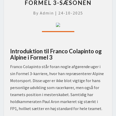
FORMEL 3-SÆSONEN
ALPINES
VIGTIGE
By
Admin
|
24-10-2025
UGER
I
FORMEL
3-
SÆSONEN
Introduktion til Franco Colapinto og
Alpine i Formel 3
Franco Colapinto står foran nogle afgørende uger i
sin Formel 3-karriere, hvor han repræsenterer Alpine
Motorsport. Disse uger er ikke blot vigtige for hans
personlige udvikling som racerkører, men også for
teamets position i mesterskabet. Samtidig har
holdkammeraten Paul Aron markeret sig stærkt i
FP1, hvilket sætter en høj standard for hele teamet.