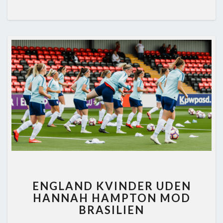
ENGLAND
ENGLAND KVINDER UDEN
KVINDER
HANNAH HAMPTON MOD
UDEN
BRASILIEN
HANNAH
HAMPTON