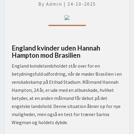
By
Admin
|
24-10-2025
MOD
BRASILIEN
England kvinder uden Hannah
Hampton mod Brasilien
England kvindelandsholdet står over for en
betydningsfuld udfordring, når de møder Brasilien i en
venskabskamp på Etihad Stadium. Målmand Hannah
Hampton, 24 år, er ude med en albueskade, hvilket
betyder, at en anden målmand får debut på det
engelske landshold. Denne situation åbner op for nye
muligheder, men også en test for træner Sarina
Wiegman og holdets dybde.